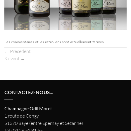
Les commentaires et les rétroliens sont actuellement fermés.
←
Précédent
Suivant
→
CONTACTEZ-NOUS…
Champagne Odil Moret
1 route de Congy
51270 Baye (entre Epernay et Sézanne)
Tél : 03 26 52 81 65